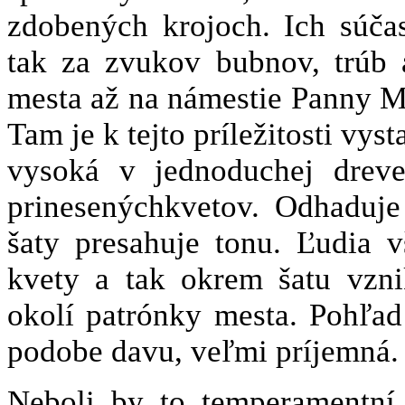
zdobených krojoch. Ich súč
tak za zvukov bubnov, trúb 
mesta až na námestie Panny M
Tam je k tejto príležitosti vy
vysoká v jednoduchej dreve
prinesenýchkvetov. Odhaduje 
šaty presahuje tonu. Ľudia v
kvety a tak okrem šatu vzn
okolí patrónky mesta. Pohľad
podobe davu, veľmi príjemná.
Neboli by to temperamentní 