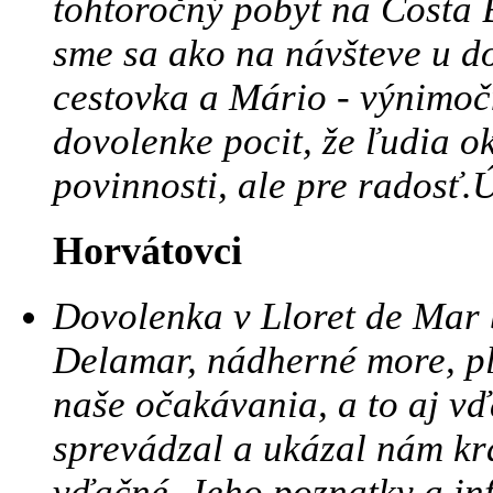
tohtoročný pobyt na Costa 
sme sa ako na návšteve u d
cestovka a Mário - výnimoč
dovolenke pocit, že ľudia ok
povinnosti, ale pre radosť
Horvátovci
Dovolenka v Lloret de Mar b
Delamar, nádherné more, plá
naše očakávania, a to aj v
sprevádzal a ukázal nám krá
vďačné. Jeho poznatky a in