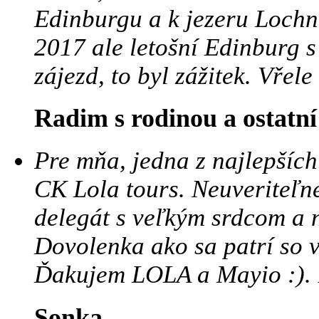
Edinburgu a k jezeru Lochne
2017 ale letošní Edinburg s
zájezd, to byl zážitek. Vře
Radim s rodinou a ostatní
Pre mňa, jedna z najlepšíc
CK Lola tours. Neuveriteľné
delegát s veľkým srdcom a 
Dovolenka ako sa patrí so v
Ďakujem LOLA a Mayio :). B
Sonka