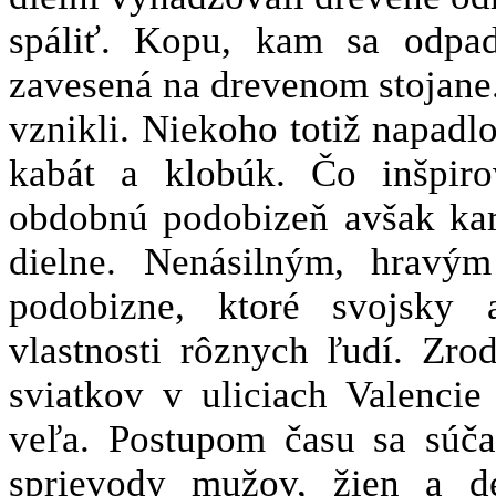
spáliť. Kopu, kam sa odpad
zavesená na drevenom stojane.
vznikli. Niekoho totiž napadlo
kabát a klobúk. Čo inšpiro
obdobnú podobizeň avšak kari
dielne. Nenásilným, hravým
podobizne, ktoré svojsky 
vlastnosti rôznych ľudí. Zrod
sviatkov v uliciach Valencie
veľa. Postupom času sa súčas
sprievody mužov, žien a de