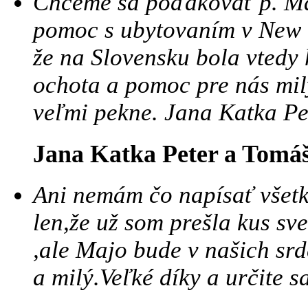
Chceme sa poďakovať p. Már
pomoc s ubytovaním v New Y
že na Slovensku bola vtedy 
ochota a pomoc pre nás m
veľmi pekne. Jana Katka Pe
Jana Katka Peter a Tomá
Ani nemám čo napísať všetko
len,že už som prešla kus sv
,ale Majo bude v našich srd
a milý.Veľké díky a určite s