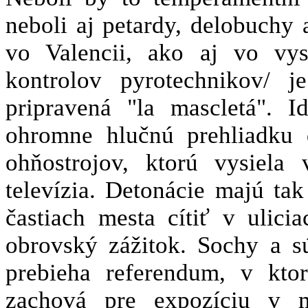
neboli aj petardy, delobuchy
vo Valencii, ako aj vo vys
kontrolov pyrotechnikov/ 
pripravená "la mascletá". 
ohromne hlučnú prehliadku 
ohňostrojov, ktorú vysiela
televízia. Detonácie majú tak
častiach mesta cítiť v ulici
obrovský zážitok. Sochy a sú
prebieha referendum, v kto
zachová pre expozíciu v m