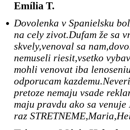
Emília T.
Dovolenka v Spanielsku bol
na cely zivot.Dufam že sa v
skvely,venoval sa nam,dovo
nemuseli riesit,vsetko vyba
mohli venovat iba lenoseniu
odporucam kazdemu.Neverila
pretoze nemaju vsade reklam
maju pravdu ako sa venuje 
raz STRETNEME,Maria,Hel