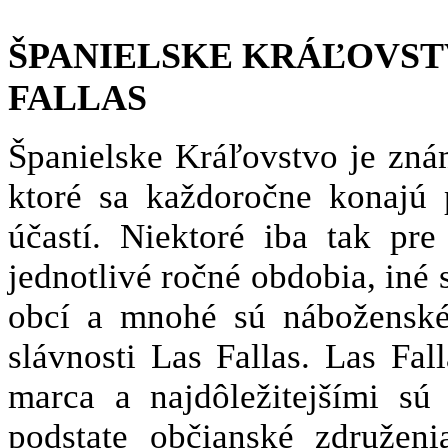
ŠPANIELSKE KRÁĽOVSTVO "
FALLAS
Španielske Kráľovstvo je znám
ktoré sa každoročne konajú 
účastí. Niektoré iba tak pr
jednotlivé ročné obdobia, iné 
obcí a mnohé sú náboženské
slávnosti Las Fallas. Las Fal
marca a najdôležitejšími sú
podstate občianské združen