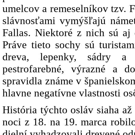
umelcov a remeselníkov tzv. F
slávnosťami vymýšľajú námet
Fallas. Niektoré z nich sú a
Práve tieto sochy sú turista
dreva, lepenky, sádry a 
pestrofarebné, výrazné a do
spravidla známe v španielskom
hlavne negatívne vlastnosti os
História týchto osláv siaha až
noci z 18. na 19. marca robil
dielní vyhadzovali drevené od