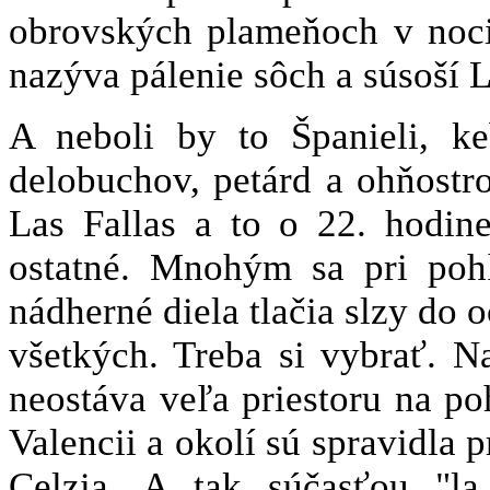
obrovských plameňoch v noci
nazýva pálenie sôch a súsoší L
A neboli by to Španieli, k
delobuchov, petárd a ohňostr
Las Fallas a to o 22. hodin
ostatné. Mnohým sa pri poh
nádherné diela tlačia slzy do 
všetkých. Treba si vybrať. 
neostáva veľa priestoru na p
Valencii a okolí sú spravidla 
Celzia. A tak súčasťou "la