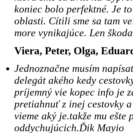
koniec bolo perfektné. Je to 
oblasti. Cítili sme sa tam v
more vynikajúce. Len škoda, 
Viera, Peter, Olga, Eduar
Jednoznačne musím napísať 
delegát akého kedy cestovky
príjemný vie kopec info je 
pretiahnuť z inej cestovky a
vieme aký je.takže mu ešte
oddychujúcich.Ďik Mayio