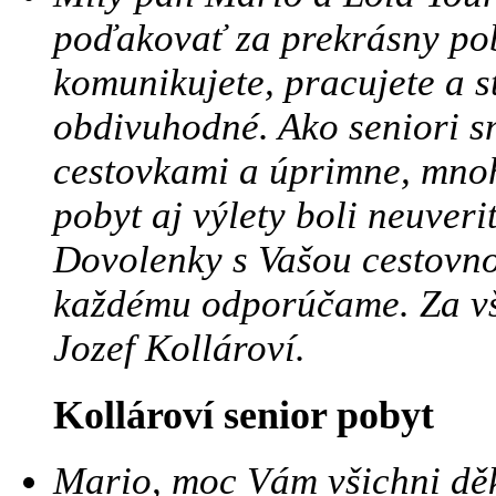
poďakovať za prekrásny pob
komunikujete, pracujete a st
obdivuhodné. Ako seniori sm
cestovkami a úprimne, mnoh
pobyt aj výlety boli neuveri
Dovolenky s Vašou cestovno
každému odporúčame. Za vše
Jozef Kollároví.
Kollároví senior pobyt
Mario, moc Vám všichni dě