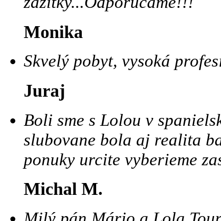
zážitky...Odporučame!!!
Monika
Skvelý pobyt, vysoká profe
Juraj
Boli sme s Lolou v spanielsk
slubovane bola aj realita ba 
ponuky urcite vyberieme zas
Michal M.
Milý pán Mário a Lola Tour