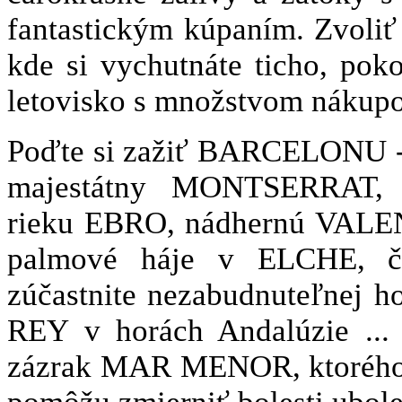
fantastickým kúpaním. Zvoliť
kde si vychutnáte ticho, poko
letovisko s množstvom nákupo
Poďte si zažiť BARCELONU - j
majestátny MONTSERRAT,
rieku EBRO, nádhernú VAL
palmové háje v ELCHE, 
zúčastnite nezabudnuteľnej
REY v horách Andalúzie ... 
zázrak MAR MENOR, ktorého 