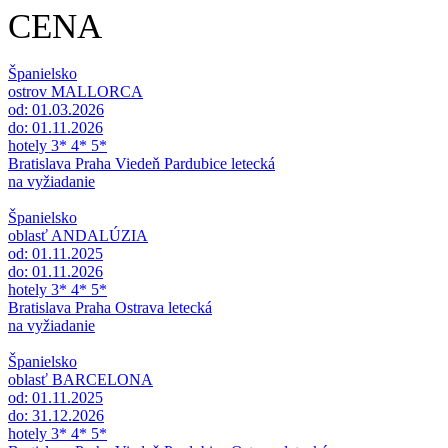
CENA
Španielsko
ostrov MALLORCA
od: 01.03.2026
do: 01.11.2026
hotely 3* 4* 5*
Bratislava Praha Viedeň Pardubice letecká
na vyžiadanie
Španielsko
oblasť ANDALÚZIA
od: 01.11.2025
do: 01.11.2026
hotely 3* 4* 5*
Bratislava Praha Ostrava letecká
na vyžiadanie
Španielsko
oblasť BARCELONA
od: 01.11.2025
do: 31.12.2026
hotely 3* 4* 5*