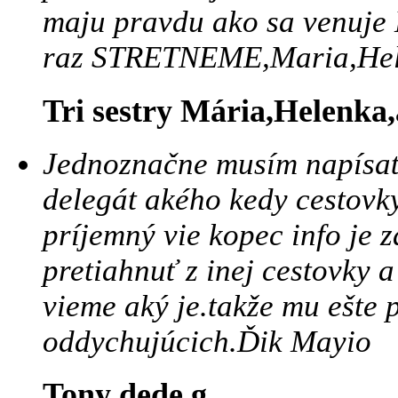
maju pravdu ako sa venuje 
raz STRETNEME,Maria,Hel
Tri sestry Mária,Helenka
Jednoznačne musím napísať 
delegát akého kedy cestovky
príjemný vie kopec info je 
pretiahnuť z inej cestovky a
vieme aký je.takže mu ešte
oddychujúcich.Ďik Mayio
Tony dede g