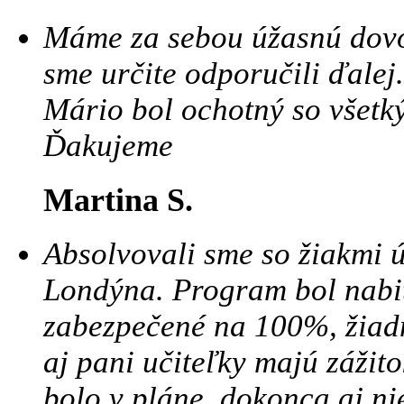
Máme za sebou úžasnú dovo
sme určite odporučili ďale
Mário bol ochotný so všetk
Ďakujeme
Martina S.
Absolvovali sme so žiakmi 
Londýna. Program bol nabi
zabezpečené na 100%, žiadne
aj pani učiteľky majú zážito
bolo v pláne, dokonca aj n