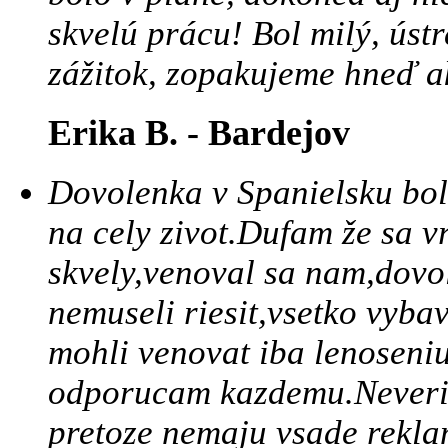
skvelú prácu! Bol milý, ústr
zážitok, zopakujeme hneď a
Erika B. - Bardejov
Dovolenka v Spanielsku bol
na cely zivot.Dufam že sa v
skvely,venoval sa nam,dovo
nemuseli riesit,vsetko vyba
mohli venovat iba lenoseniu
odporucam kazdemu.Neverila
pretoze nemaju vsade reklam