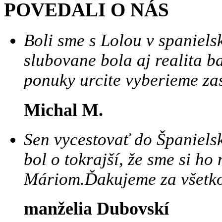
POVEDALI O NÁS
Boli sme s Lolou v spanielsk
slubovane bola aj realita ba 
ponuky urcite vyberieme zas
Michal M.
Sen vycestovať do Španiels
bol o tokrajší, že sme si ho
Máriom.Ďakujeme za všetko
manželia Dubovskí