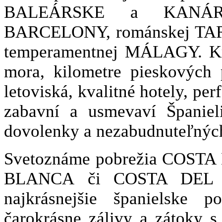
BALEÁRSKE a KANÁRSK
BARCELONY, románskej TA
temperamentnej MÁLAGY. Kry
mora, kilometre pieskových 
letoviská, kvalitné hotely, per
zabavní a usmevaví Španiel
dovolenky a nezabudnuteľných
Svetoznáme pobrežia COS
BLANCA či COSTA DEL S
najkrásnejšie španielske p
čarokrásne zálivy a zátoky 