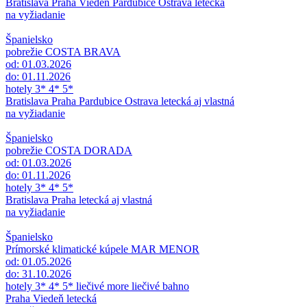
Bratislava Praha Viedeň Pardubice Ostrava letecká
na vyžiadanie
Španielsko
pobrežie COSTA BRAVA
od: 01.03.2026
do: 01.11.2026
hotely 3* 4* 5*
Bratislava Praha Pardubice Ostrava letecká aj vlastná
na vyžiadanie
Španielsko
pobrežie COSTA DORADA
od: 01.03.2026
do: 01.11.2026
hotely 3* 4* 5*
Bratislava Praha letecká aj vlastná
na vyžiadanie
Španielsko
Prímorské klimatické kúpele MAR MENOR
od: 01.05.2026
do: 31.10.2026
hotely 3* 4* 5* liečivé more liečivé bahno
Praha Viedeň letecká