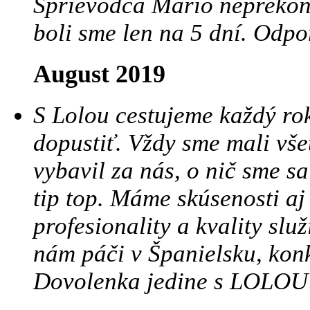
Sprievodca Mário neprekona
boli sme len na 5 dní. Odp
August 2019
S Lolou cestujeme každý ro
dopustiť. Vždy sme mali vše
vybavil za nás, o nič sme sa
tip top. Máme skúsenosti aj
profesionality a kvality sl
nám páči v Španielsku, konk
Dovolenka jedine s LOLOU