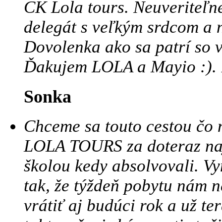
CK Lola tours. Neuveriteľné
delegát s veľkým srdcom a 
Dovolenka ako sa patrí so v
Ďakujem LOLA a Mayio :). B
Sonka
Chceme sa touto cestou čo 
LOLA TOURS za doteraz najk
školou kedy absolvovali. Vy
tak, že týždeň pobytu nám n
vrátiť aj budúci rok a už t