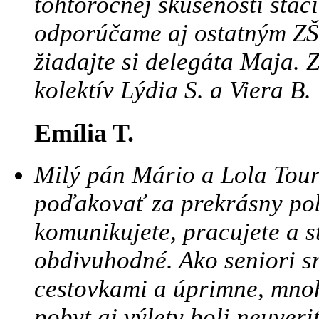
tohtoročnej skúsenosti stač
odporúčame aj ostatným ZŠ
žiadajte si delegáta Maja. Z
kolektív Lýdia S. a Viera B.
Emília T.
Milý pán Mário a Lola Tour
poďakovať za prekrásny pob
komunikujete, pracujete a st
obdivuhodné. Ako seniori sm
cestovkami a úprimne, mnoh
pobyt aj výlety boli neuveri